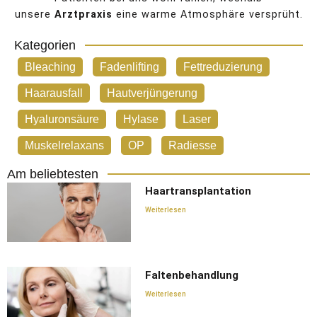
unsere
Arztpraxis
eine warme Atmosphäre versprüht.
Kategorien
Bleaching
Fadenlifting
Fettreduzierung
Haarausfall
Hautverjüngerung
Hyaluronsäure
Hylase
Laser
Muskelrelaxans
OP
Radiesse
Am beliebtesten
Haartransplantation
Weiterlesen
Faltenbehandlung
Weiterlesen