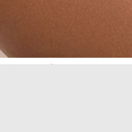
Comment se déroule une
reconstruction de l'hymen ?
L'
hymen
, également connu sous le nom de
membrane virginale
, est une
bordure de muqueuse
située à l'entrée du
vagin
. Le terme
"membrane
virginale"
provient de l'
ancienne croyance
selon
laquelle l'
hymen
se déchire lors du premier
rapport
sexuel
. Aujourd'hui, nous savons que l'
hymen
peut
avoir diverses
formes
et ne se déchire pas